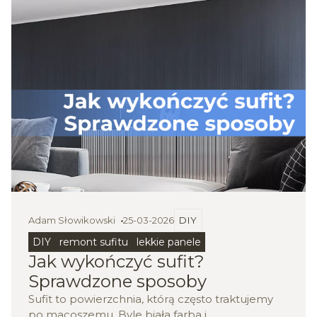
Adam Słowikowski
25-03-2026
DIY
DIY
remont sufitu
lekkie panele
Jak wykończyć sufit?
Sprawdzone sposoby
Sufit to powierzchnia, którą często traktujemy
po macoszemu. Byle biała farba i