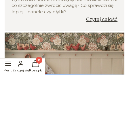
co szczególnie zwrócić uwagę? Co sprawdzi się
lepiej - panele czy płytki?
Czytaj całość
Produkty w koszyku: 0. Zobacz szczegóły
Menu
Zaloguj się
Koszyk
Adam
31-07-2025
DIY