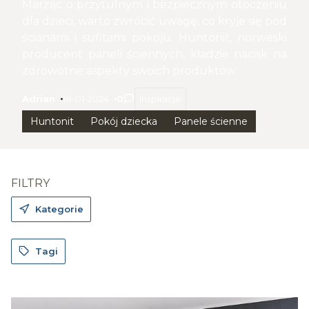
Marząc o przytulnym i bezpiecznym otoczeniu
dla dzieci, warto zwrócić uwagę, co kryje się pod
ścianami i sufitami pokoju. Huntonit, norweski
producent paneli ściennych, kładzie nacisk na
zdrowotne aspekty swoich produktów.
Adrian
18-01-2024
0
Inspiracje
autor:
dodano:
w kategorii
Huntonit
Pokój dziecka
Panele ścienne
FILTRY
Kategorie
Tagi