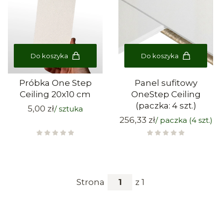
Do koszyka
Do koszyka
Próbka One Step
Panel sufitowy
Ceiling 20x10 cm
OneStep Ceiling
(paczka: 4 szt.)
Cena
5,00 zł
Cena
256,33 zł
Strona
z 1