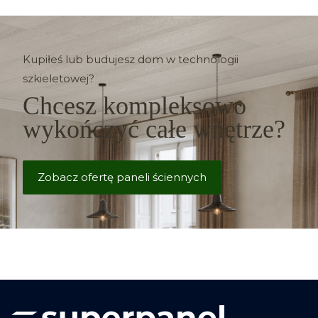
Kupiłeś lub budujesz dom w technologii
szkieletowej?
Chcesz kompleksowo
wykończyć całe wnętrze?
Zobacz ofertę paneli ściennych